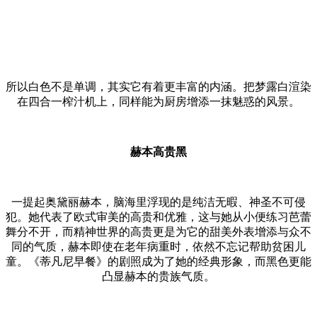
所以白色不是单调，其实它有着更丰富的内涵。把梦露白渲染
在四合一榨汁机上，同样能为厨房增添一抹魅惑的风景。
赫本高贵黑
一提起奥黛丽赫本，脑海里浮现的是纯洁无暇、神圣不可侵
犯。她代表了欧式审美的高贵和优雅，这与她从小便练习芭蕾
舞分不开，而精神世界的高贵更是为它的甜美外表增添与众不
同的气质，赫本即使在老年病重时，依然不忘记帮助贫困儿
童。《蒂凡尼早餐》的剧照成为了她的经典形象，而黑色更能
凸显赫本的贵族气质。