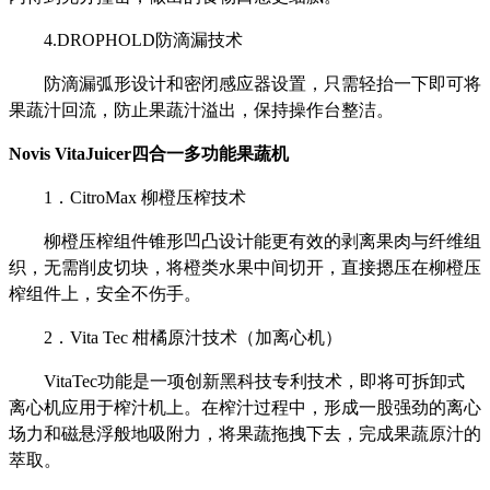
4.DROPHOLD防滴漏技术
防滴漏弧形设计和密闭感应器设置，只需轻抬一下即可将
果蔬汁回流，防止果蔬汁溢出，保持操作台整洁。
Novis VitaJuicer四合一多功能果蔬机
1．CitroMax 柳橙压榨技术
柳橙压榨组件锥形凹凸设计能更有效的剥离果肉与纤维组
织，无需削皮切块，将橙类水果中间切开，直接摁压在柳橙压
榨组件上，安全不伤手。
2．Vita Tec 柑橘原汁技术（加离心机）
VitaTec功能是一项创新黑科技专利技术，即将可拆卸式
离心机应用于榨汁机上。在榨汁过程中，形成一股强劲的离心
场力和磁悬浮般地吸附力，将果蔬拖拽下去，完成果蔬原汁的
萃取。