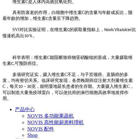
维生素
C
是人体内高效抗氧化剂。
具有防衰老的作用，白细胞中维生素
C
的含量与年龄成反比，随
着年龄的增加，维生素
含量呈下降趋势。
C
SVI
对比实验证明，在维生素
的获取量指标上，
比
C
Novis VitaJuicer
慢速机高出
％。
10
科学表明：维生素
C
能阻断致癌物亚硝酸铵的形成，大量摄取维
生素
可预防癌症。
C,
多项研究证实，摄入维生素
C
不足，与子宫颈癌、直肠癌的多
发，均有密切关系。
临床研究发现，各类晚期癌症注射大剂量维生素
C，每天
－
克，能明显地延长患者的生存期。
大量摄入维生素
C
，
10
30
可以制造大量免疫球蛋白，可以使抗癌的淋巴细胞高效率地发挥作
用。
产品中心
NOVIS 多功能果蔬机
NOVIS 高性能厨房料理机
NOVIS 配件
Shop