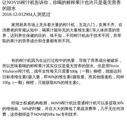
让NOVIS榨汁机告诉你，你喝的鲜榨果汁也许只是毫无营养
的甜水
2018-12-01
2904人浏览过
家用厨具市场上充斥着大量的榨汁机，五花八门，良莠不齐。在
消费者的常规认知中，喝果汁能补充的大量维生素
C
等人体所需的营
养，达到养生保健的目的，殊不知，不同榨汁机由于技术不同，所萃
取的果汁的营养成分和含量都有所不同。
有的榨汁机因为在运行过程中的热量，导致了营养成分被破坏，
所以意味着喝的鲜榨果汁其实仅仅是毫无营养的甜水。
但是
用Novis
VitaJuicer榨汁机，成年女性每天只需要
（一颗）柳橙，就能达到
100g
日标准维生素
摄入量，即
的维生素
摄取量。
而其他慢速机，同样
C
90%
C
100g
（一颗）柳橙，只能获取
的维生素
。
82%
C
经瑞士权威机构检测，
榨汁机比普通榨汁机
可以
多提取
NOVIS
30%
的维他命、
的叶酸，并且大大
的
降低
了果蔬
浪费率，几乎无任何浪
56%
费，
这些都得益于
的
专利技术。
NOVIS
Vita
tec