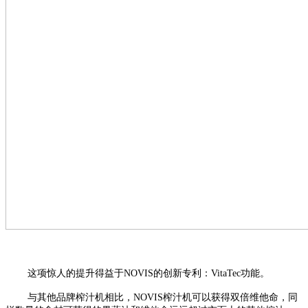
这项惊人的提升得益于
NOVIS
的
创新专利：
VitaTec
功能
。
与其他品牌榨汁机相比，
NOVIS
榨汁机可以获得
双倍维他命
，同