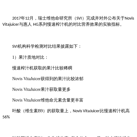
年
月
，
瑞士维他命研究所（
）完成并对外公布
关于
2017
12
SVI
Novis
与惠人
系列慢速榨汁机的
对比
营养效果
的实验指标
。
Vitajuicer
HG
机构科学检测对比结果披露如下：
SVI
1
）
果汁质地对比：
慢速榨汁机获取的果汁比较稀稠
Novis VitaJuicer
获得到的果汁比较浓郁
Novis VitaJuicer
果汁获取量更多
Novis VitaJuicer
维他命元素含量更丰富
叶酸（维生素
B9
）的获取量上，
比慢速榨汁机高
Novis VitaJuicer
56%