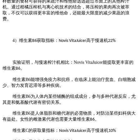
样数量的食材可获得的果蔬汁和维他命远远超过市面上的其他榨汁
机。通过柑橘压榨机与离心机技术的结合，将压榨的果肉再次被萃
取，不仅可以获得更丰富的维他命，还能最大限度的减少果蔬的浪
费。
4
）维生素
获取指标：
高于慢速机
B6
Novis VitaJuicer
22%
实验证明，与慢速榨汁机相比：
Novis VitaJuicer
能提取更丰富的
维生素
。
B6
维生素
B6
能增强免疫力和抗癌，在临床上能治疗贫血、白细胞减
少、智力发育迟滞等多种疾病。
维生素
B6
为人体内某些辅酶的组成成分，参与多种代谢反应，尤
其是和氨基酸代谢有密切关系。
维生素
B6
是人体脂肪和糖代谢的必需物质，对防治某些妇科病大
有益处。女性的雌激素代谢也需要大量维生素
。
B6
维生素
C
的获取量指标：
高于慢速机
Novis VitaJuicer
10%