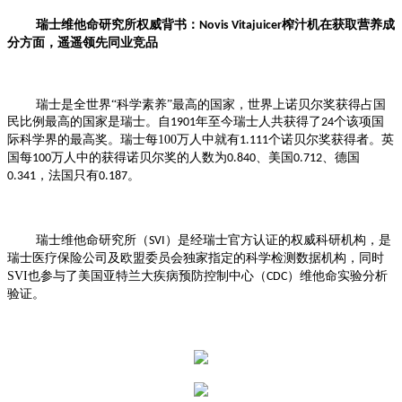
瑞士维他命研究所权威背书：
榨汁机在
获
取
营养
成
Novis Vitajuicer
分方面，遥遥领先同业竞品
瑞士是全世界
“科学素养”最高的国家，世界上诺贝尔奖获得占国
民比例最高的国家是瑞士。自
年至今瑞士人共获得了
个该项国
1901
24
际科学界的最高奖
。
瑞士每
100
万人中就有
个诺贝尔奖获得者。英
1.111
国每
万人中的获得诺贝尔奖的人数为
、美国
、德国
100
0.840
0.712
，法国只有
。
0.341
0.187
瑞士维他命研究所（
）是经瑞士官方认证的权威科研机构
，是
SVI
瑞士医疗保险公司及欧盟委员会
独家指定的科学
检测数据
机构，同时
SVI
也
参与了美国亚特兰大疾病预防控制中心（
）维他命实验分析
CDC
验证。