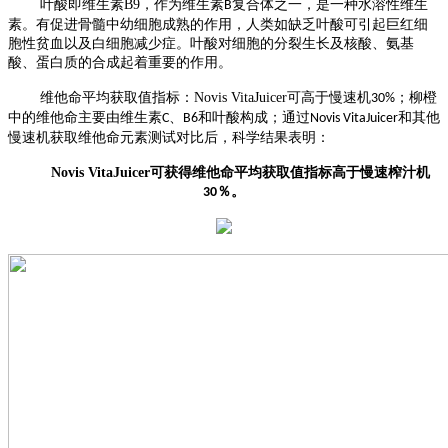
叶酸即维生素
B9
，作为维生素
复合体之一，是一种水溶性维生
B
素。有促进骨髓中幼细胞成熟的作用，人类如缺乏叶酸可引起巨红细
胞性贫血以及白细胞减少症。叶酸对细胞的分裂生长及核酸、氨基
酸、蛋白质的合成起着重要的作用。
维他命平均获取值指标：
Novis VitaJuicer
可高于慢速机
；柳橙
30%
中的维他命主要由维生素
、
和叶酸构成；通过
和其他
C
B6
Novis VitaJuicer
慢速机获取维他命元素测试对比后，科学结果表明：
Novis VitaJuicer
可获得维他命平均获取值指标高于慢速榨汁机
％。
30