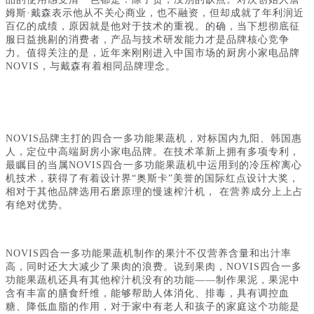
姆斯
·戴森表示他从不关心商业，也不融资，但却成就了年利润近
百亿的成绩，原因就是他对于技术的重视。的确，当下想彻底征
服日益挑剔的消费者，产品与技术研发能力才是品牌核心竞争
力。值得关注的是，近年来刚刚进入中国市场的厨房小家电品牌
NOVIS，与戴森有着相同品牌理念。
NOVIS品牌主打的四合一多功能果蔬机，对标国内九阳、韩国惠
人，定位中高端厨房小家电品牌。在技术革新上拥有多项专利，
最瞩目的当属NOVIS四合一多功能果蔬机中运用到的冷压榨离心
机技术，获得了有着设计界“奥斯卡”美誉的国际红点设计大奖，
相对于其他品牌选用石磨原理的慢速榨汁机，
在营养成分上上占
有绝对优势。
NOVIS四合一多功能果蔬机制作的果汁不仅营养含量和出汁率
高，同时还大大减少了果肉的浪费。说到果肉，NOVIS四合一多
功能果蔬机还具有其他榨汁机没有的功能——制作果泥，果泥中
含有丰富的膳食纤维，能够帮助人体消化、排毒，具有调控血
糖、降低血脂的作用，对于家中有老人和孩子的家庭这个功能是