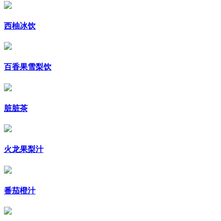
西柚冰饮
百香果雪梨饮
脏脏茶
火龙果梨汁
番茄橙汁