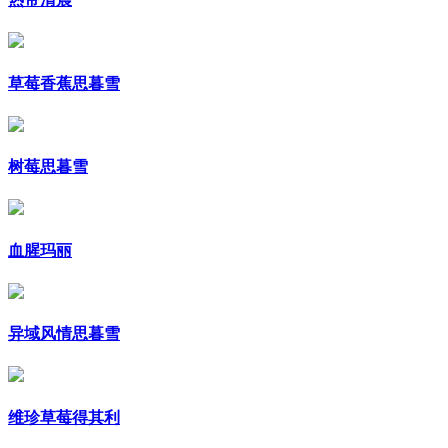
草莓香蕉思暮雪
树莓思暮雪
血腥玛丽
异域风情思暮雪
维珍草莓得其利