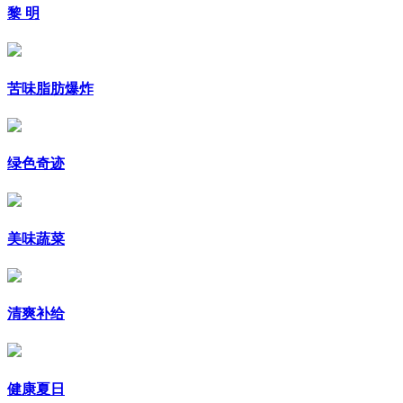
黎 明
苦味脂肪爆炸
绿色奇迹
美味蔬菜
清爽补给
健康夏日