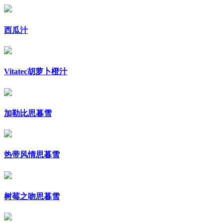
西瓜汁
Vitatec胡萝卜橙汁
加勒比思暮雪
热带风情思暮雪
树莓之吻思暮雪