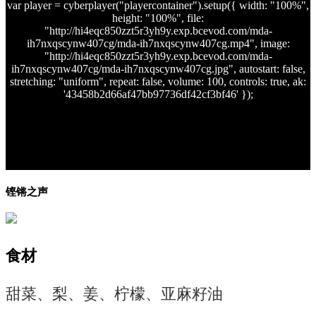
var player = cyberplayer("playercontainer").setup({ width: "100%",
height: "100%", file:
"http://hi4eqc850zzt5r3yh9y.exp.bcevod.com/mda-
ih7nxqscynw407cg/mda-ih7nxqscynw407cg.mp4", image:
"http://hi4eqc850zzt5r3yh9y.exp.bcevod.com/mda-
ih7nxqscynw407cg/mda-ih7nxqscynw407cg.jpg", autostart: false,
stretching: "uniform", repeat: false, volume: 100, controls: true, ak:
'43458b2d66af47bb97736df42cf3bf46' });
铿锵之声
食材
甜菜、梨、姜、柠檬、亚麻籽油