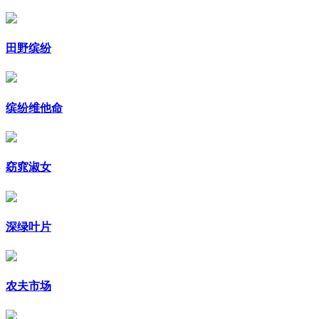
田野缤纷
缤纷维他命
窈窕淑女
深绿叶片
农夫市场