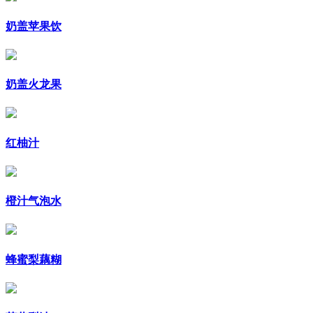
奶盖苹果饮
奶盖火龙果
红柚汁
橙汁气泡水
蜂蜜梨藕糊