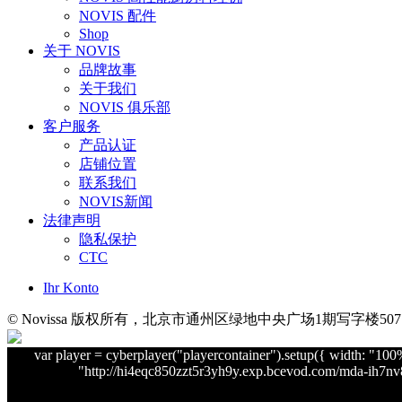
NOVIS 配件
Shop
关于 NOVIS
品牌故事
关于我们
NOVIS 俱乐部
客户服务
产品认证
店铺位置
联系我们
NOVIS新闻
法律声明
隐私保护
CTC
Ihr Konto
© Novissa 版权所有，北京市通州区绿地中央广场1期写字楼507
var player = cyberplayer("playercontainer").setup({ width: "
"http://hi4eqc850zzt5r3yh9y.exp.bcevod.com/mda-ih7nv855