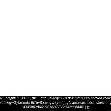
100%", height: "100%", file: "http://hi4eqc850zzt5r3yh9y.exp.bcev
e6gw3yku/mda-ih7nv855e6gw3yku.jpg", autostart: false, stretching: "u
'43458b2d66af47bb97736df42cf3bf46' });