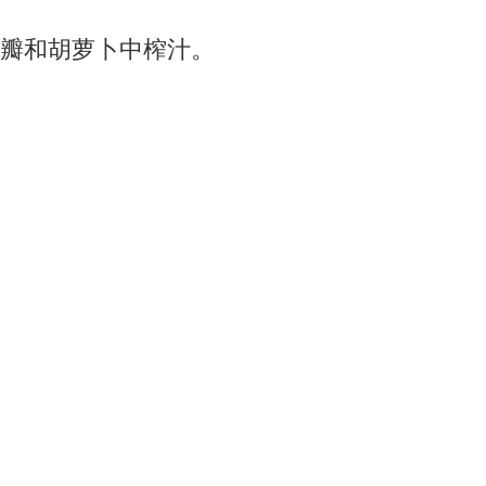
瓣和胡萝卜中榨汁。