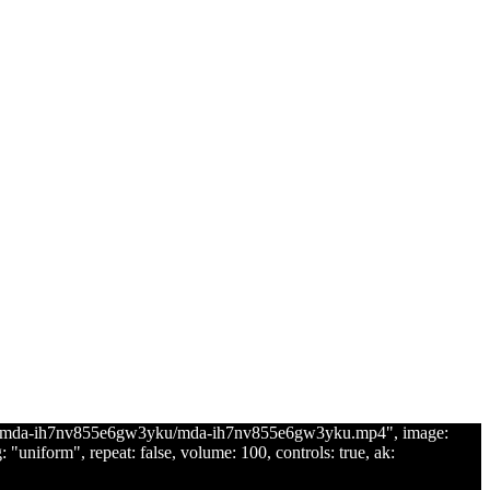
od.com/mda-ih7nv855e6gw3yku/mda-ih7nv855e6gw3yku.mp4", image:
niform", repeat: false, volume: 100, controls: true, ak: