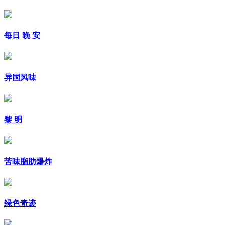
每日 晚 安
异国风味
黎 明
苦味脂肪爆炸
绿色奇迹