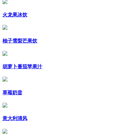
火龙果冰饮
柚子雪梨芒果饮
胡萝卜番茄苹果汁
草莓奶昔
意大利清风