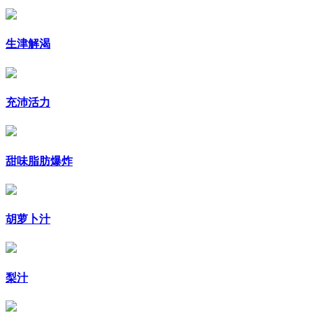
生津解渴
充沛活力
甜味脂肪爆炸
胡萝卜汁
梨汁