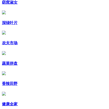
窈窕淑女
深绿叶片
农夫市场
蔬菜拼盘
香辣田野
健康全家