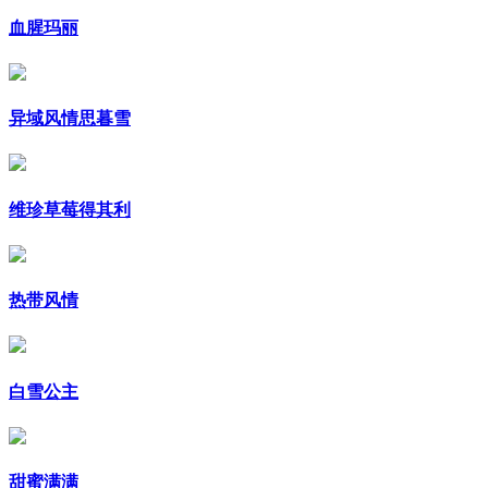
血腥玛丽
异域风情思暮雪
维珍草莓得其利
热带风情
白雪公主
甜蜜满满