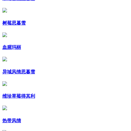
树莓思暮雪
血腥玛丽
异域风情思暮雪
维珍草莓得其利
热带风情