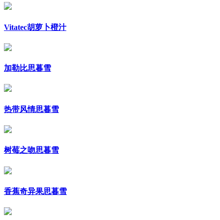
Vitatec胡萝卜橙汁
加勒比思暮雪
热带风情思暮雪
树莓之吻思暮雪
香蕉奇异果思暮雪