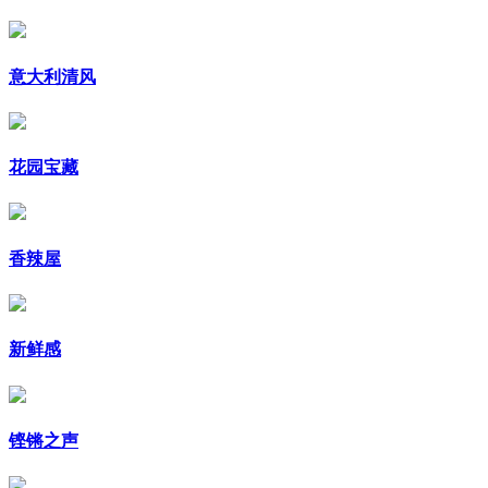
意大利清风
花园宝藏
香辣屋
新鲜感
铿锵之声