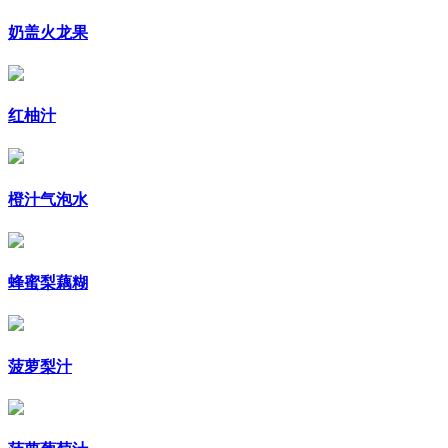
奶盖火龙果
红柚汁
橙汁气泡水
蜂蜜梨藕糊
菠萝梨汁