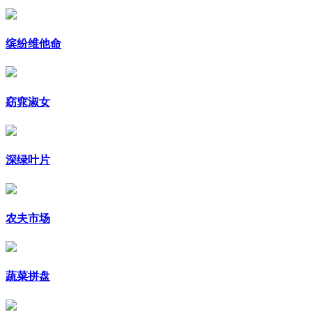
缤纷维他命
窈窕淑女
深绿叶片
农夫市场
蔬菜拼盘