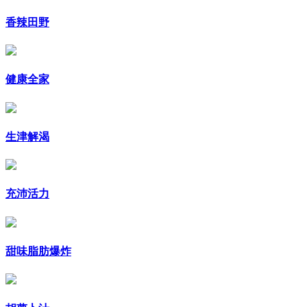
香辣田野
健康全家
生津解渴
充沛活力
甜味脂肪爆炸