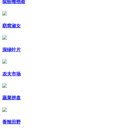
缤纷维他命
窈窕淑女
深绿叶片
农夫市场
蔬菜拼盘
香辣田野