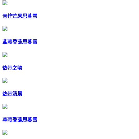
青柠芒果思暮雪
蓝莓香蕉思暮雪
热带之吻
热带清晨
草莓香蕉思暮雪