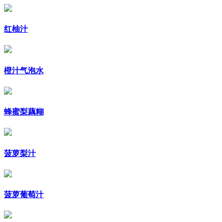
红柚汁
橙汁气泡水
蜂蜜梨藕糊
菠萝梨汁
菠萝葡萄汁