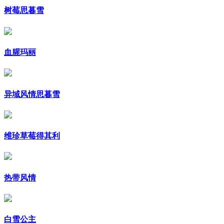
树莓思暮雪
血腥玛丽
异域风情思暮雪
维珍草莓得其利
热带风情
白雪公主