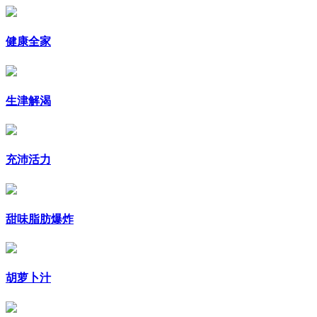
健康全家
生津解渴
充沛活力
甜味脂肪爆炸
胡萝卜汁