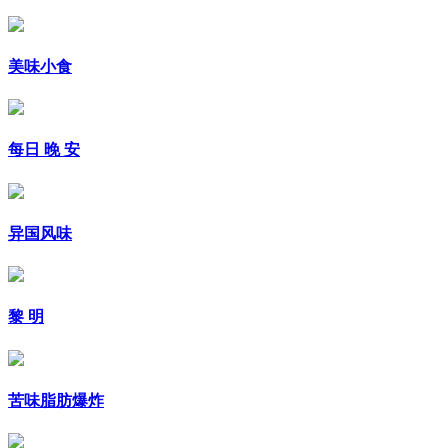
美味小食
每日 晚 安
异国风味
黎 明
苦味脂肪爆炸