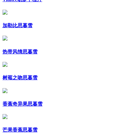
加勒比思暮雪
热带风情思暮雪
树莓之吻思暮雪
香蕉奇异果思暮雪
芒果香蕉思暮雪