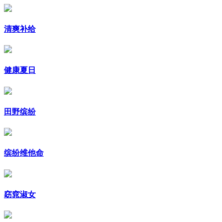
清爽补给
健康夏日
田野缤纷
缤纷维他命
窈窕淑女