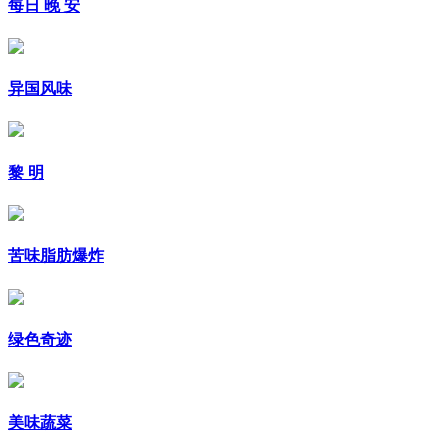
每日 晚 安
异国风味
黎 明
苦味脂肪爆炸
绿色奇迹
美味蔬菜