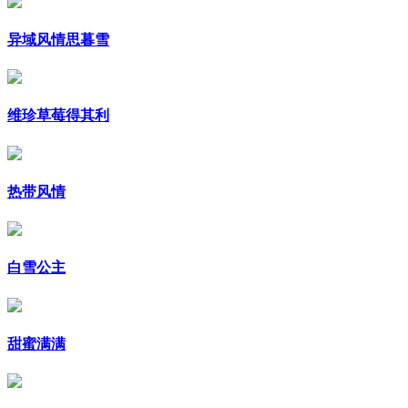
异域风情思暮雪
维珍草莓得其利
热带风情
白雪公主
甜蜜满满