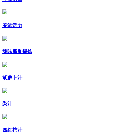
充沛活力
甜味脂肪爆炸
胡萝卜汁
梨汁
西红柿汁