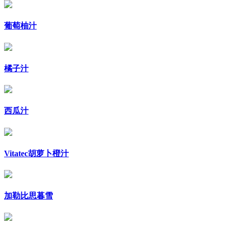
葡萄柚汁
橘子汁
西瓜汁
Vitatec胡萝卜橙汁
加勒比思暮雪