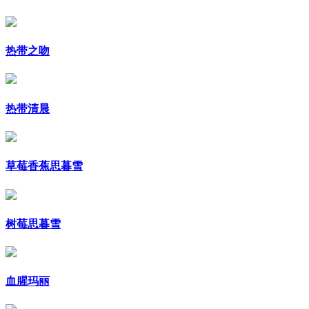
热带之吻
热带清晨
草莓香蕉思暮雪
树莓思暮雪
血腥玛丽