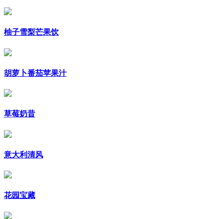
柚子雪梨芒果饮
胡萝卜番茄苹果汁
草莓奶昔
意大利清风
花园宝藏