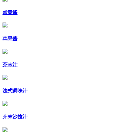
蛋黄酱
苹果酱
芥末汁
法式调味汁
芥末沙拉汁