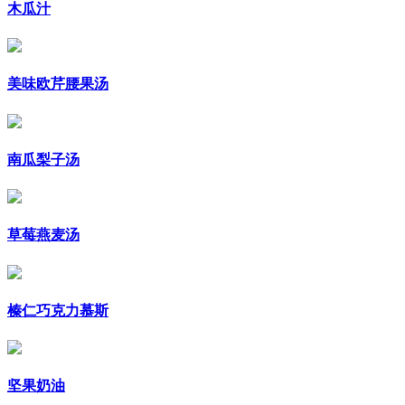
木瓜汁
美味欧芹腰果汤
南瓜梨子汤
草莓燕麦汤
榛仁巧克力慕斯
坚果奶油