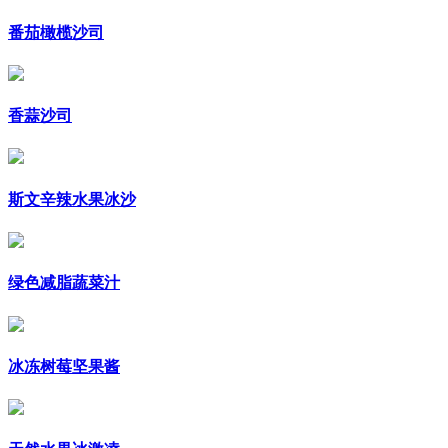
番茄橄榄沙司
香蒜沙司
斯文辛辣水果冰沙
绿色减脂蔬菜汁
冰冻树莓坚果酱