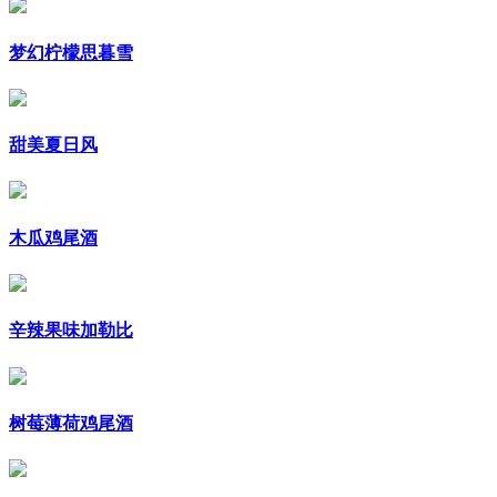
梦幻柠檬思暮雪
甜美夏日风
木瓜鸡尾酒
辛辣果味加勒比
树莓薄荷鸡尾酒