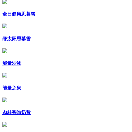
全日健康思暮雪
绿太阳思慕雪
能量沙冰
能量之泉
肉桂香吻奶昔