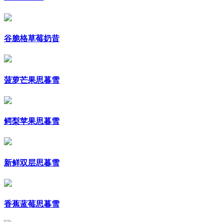
谷脆格草莓奶昔
菠萝芒果思暮雪
鳄梨苹果思暮雪
新鲜双层思暮雪
香蕉蓝莓思暮雪