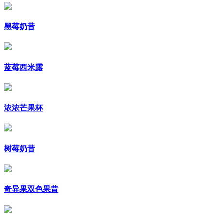
黑莓奶昔
蓝莓西米露
浓浓芒果杯
树莓奶昔
奇异果双色果昔