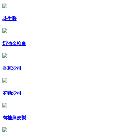
花生酱
奶油金枪鱼
香葱沙司
罗勒沙司
肉桂燕麦粥