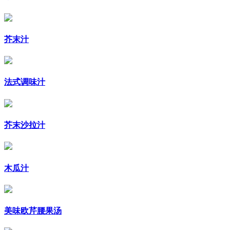
芥末汁
法式调味汁
芥末沙拉汁
木瓜汁
美味欧芹腰果汤