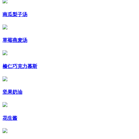
南瓜梨子汤
草莓燕麦汤
榛仁巧克力慕斯
坚果奶油
花生酱