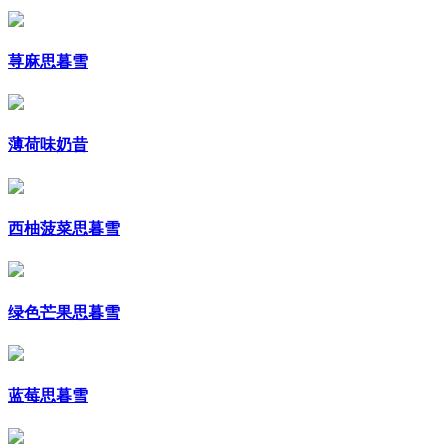
荨麻思暮雪
薄荷味奶昔
西柚菠菜思暮雪
绿色芒果思暮雪
蓝莓思暮雪