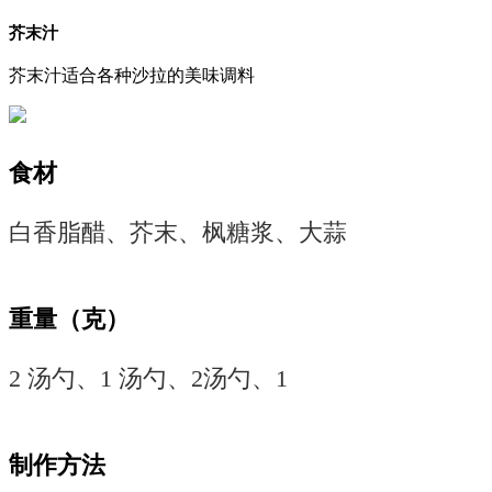
芥末汁
芥末汁适合各种沙拉的美味调料
食材
白香脂醋、芥末、枫糖浆、大蒜
重量（克）
2 汤勺、1 汤勺、2汤勺、1
制作方法